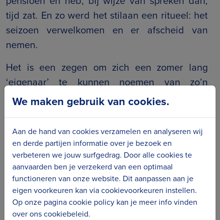
pensioen en heb, bij wijze van spreken dan,
tijd zat. En zo werd het stilaan een ritueel: het
seizoen verwelkomen en er afscheid van
nemen.
Het is een zegen om zich een zomer lang
‘eigenaar’ te kunnen noemen van zo’n
houten strandhuisje, een soort buitenverblijfje
We maken gebruik van cookies.
aan zee. Met de duinen in de rug, de branding
aan de voeten. Ik laat een rits sleutels
Aan de hand van cookies verzamelen en analyseren wij
bijmaken zodat ook mijn kinderen en mijn zus
en derde partijen informatie over je bezoek en
er naartoe kunnen wanneer het ze uitkomt.
verbeteren we jouw surfgedrag. Door alle cookies te
aanvaarden ben je verzekerd van een optimaal
Met elk een sleutel op zak, hoeven we niet af
functioneren van onze website. Dit aanpassen aan je
te spreken om de cabine open te maken. Zo
eigen voorkeuren kan via cookievoorkeuren instellen.
hangt er telkens iets onverwachts in de lucht.
Op onze pagina cookie policy kan je meer info vinden
Je weet nooit wie er zal zijn, hoe het die dag
over ons cookiebeleid.