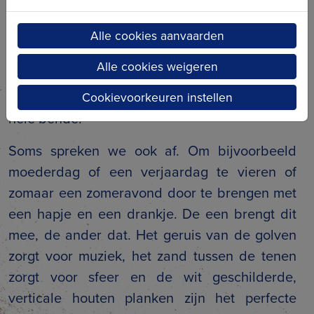
zal uitpakken. Je kunt er helemaal alleen
zitten, heerlijk rustig met een boekje achter
Alle cookies aanvaarden
het zeil. Misschien komt mijn zus en kletsen we
Alle cookies weigeren
gezellig een paar uur. Of ik ga met mijn
kleinkinderen en dan zijn we al vlug met een
Cookievoorkeuren instellen
hele bende.
Soms spreken we ook af. Om bijvoorbeeld
moederdag of een verjaardag te vieren of
zomaar een zomeravond door te brengen met
een hapje en een drankje. De een brengt dit
mee, de ander dat. Het geruis van de golven
zorgt voor muziek, het zand tussen de tenen
zorgt voor sfeer en de wit geschilderde,
verticale houten planken zijn het perfecte