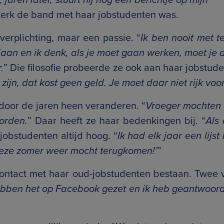
sterk de band met haar jobstudenten was.
erplichting, maar een passie. “
Ik ben nooit met 
edaan en ik denk, als je moet gaan werken, moet je 
.
” Die filosofie probeerde ze ook aan haar jobstu
zijn, dat kost geen geld. Je moet daar niet rijk voor
door de jaren heen veranderen. “
Vroeger mochten 
worden.
” Daar heeft ze haar bedenkingen bij. “
Als 
jobstudenten altijd hoog. “
Ik had elk jaar een lij
deze zomer weer mocht terugkomen!’
”
 contact met haar oud-jobstudenten bestaan. Twee
bben het op Facebook gezet en ik heb geantwoord: ‘A