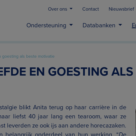
Over ons
Contact
Nieuwsbrief
Ondersteuning
Databanken
E
n goesting als beste motivatie
IEFDE EN GOESTING ALS
algie blikt Anita terug op haar carrière in de
ar liefst 40 jaar lang een tearoom, waar ze
ast leverden ze ook ijs aan andere horecazaken.
 belangrijk onderdeel van hun werking. “
De