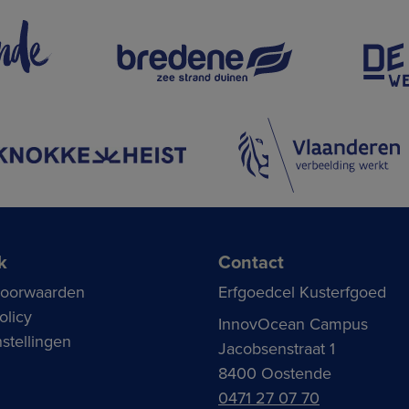
k
Contact
voorwaarden
Erfgoedcel Kusterfgoed
olicy
InnovOcean Campus
stellingen
Jacobsenstraat 1
8400 Oostende
0471 27 07 70