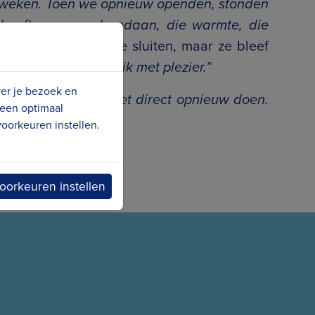
 weken. Toen we opnieuw openden, stonden
 heeft me zoveel gedaan, die warmte, die
 Anita om de zaak te sluiten, maar ze bleef
koffie!’, en dat doe ik met plezier.
”
ver je bezoek en
ugdraaien, ik zou het direct opnieuw doen.
 een optimaal
oorkeuren instellen.
oorkeuren instellen