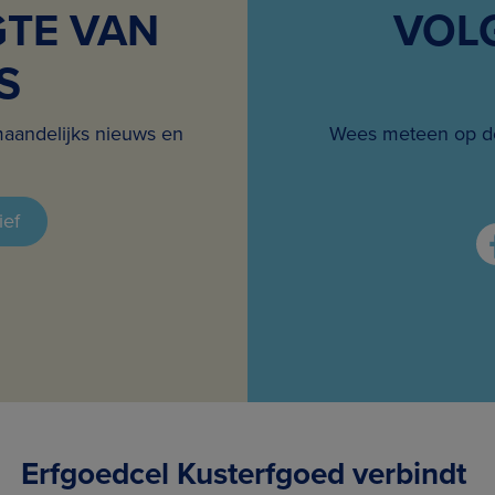
GTE VAN
VOL
S
maandelijks nieuws en
Wees meteen op de
ief
Erfgoedcel Kusterfgoed verbindt