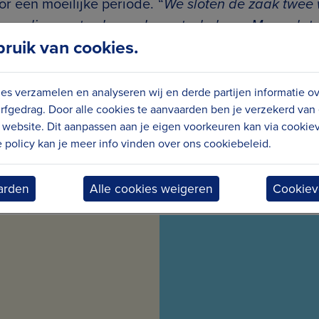
or een moeilijke periode. “
We sloten de zaak twee
oor die eerste dagen heen te helpen. Maar dat
uik van cookies.
ze er ook stonden voor mij.
” Uiteindelijk besloot
 (het café onder haar appartement, red.): ‘Maak eens 
es verzamelen en analyseren wij en derde partijen informatie o
ze geen moment spijt. “
Moest ik de klok kunnen ter
rfgedrag. Door alle cookies te aanvaarden ben je verzekerd van
website. Dit aanpassen aan je eigen voorkeuren kan via cookiev
policy kan je meer info vinden over ons cookiebeleid.
arden
Alle cookies weigeren
Cookiev