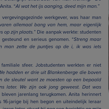
 Anita. “
Al wat het ijs aanging, deed mijn man.
”
n vergevingsgezinde werkgever, was haar man
aren allemaal bang van hem, maar eigenlijk
 op zijn plaats.
” Die aanpak werkte: studenten
 gesteund en serieus genomen. “
Streng maar
n man zette de puntjes op de i, ik was iets
amiliale sfeer. Jobstudenten werkten er niet
We hadden er drie uit Blankenberge die boven
 de sleutel want ze moesten op een bepaald
s later. We zijn ook jong geweest. Dat was
bleven jarenlang terugkomen. Anita herinnert
 16-jarige bij hen begon en uiteindelijk leraar
, jaren later, stuurt hij nog een berichtje op mijn