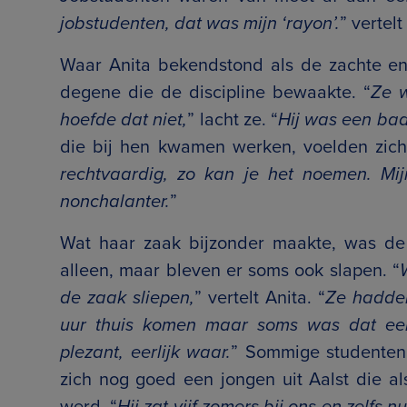
jobstudenten, dat was mijn ‘rayon’.
” vertelt
Waar Anita bekendstond als de zachte e
degene die de discipline bewaakte. “
Ze w
hoefde dat niet,
” lacht ze. “
Hij was een baas
die bij hen kwamen werken, voelden zich
rechtvaardig, zo kan je het noemen. Mij
nonchalanter.
”
Wat haar zaak bijzonder maakte, was de f
alleen, maar bleven er soms ook slapen. “
de zaak sliepen,
” vertelt Anita. “
Ze hadden
uur thuis komen maar soms was dat een
plezant, eerlijk waar.
” Sommige studenten 
zich nog goed een jongen uit Aalst die als
werd. “
Hij zat vijf zomers bij ons en zelfs nu