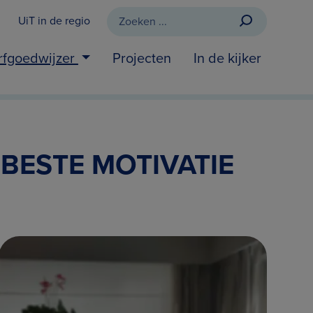
UiT in de regio
rfgoedwijzer
Projecten
In de kijker
 BESTE MOTIVATIE