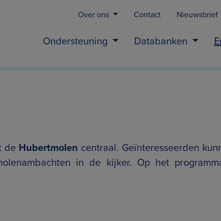
Over ons
Contact
Nieuwsbrief
Ondersteuning
Databanken
E
t de
Hubertmolen
centraal. Geïnteresseerden kun
molenambachten in de kijker. Op het programm