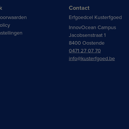
k
Contact
voorwaarden
Erfgoedcel Kusterfgoed
olicy
InnovOcean Campus
stellingen
Jacobsenstraat 1
8400 Oostende
0471 27 07 70
info@kusterfgoed.be