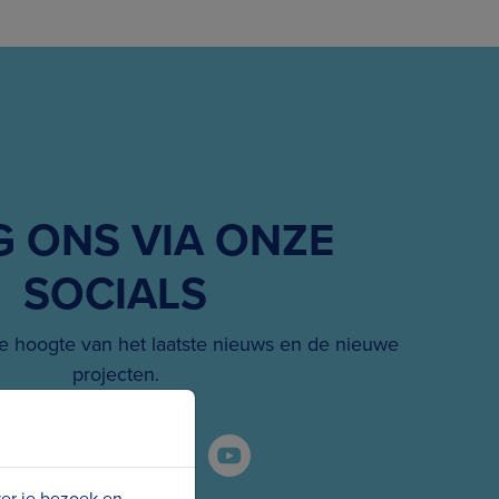
G ONS VIA ONZE
SOCIALS
 hoogte van het laatste nieuws en de nieuwe
projecten.
ver je bezoek en