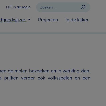
UiT in de regio
rfgoedwijzer
Projecten
In de kijker
nen de molen bezoeken en in werking zien.
a prijken verder ook volksspelen en een