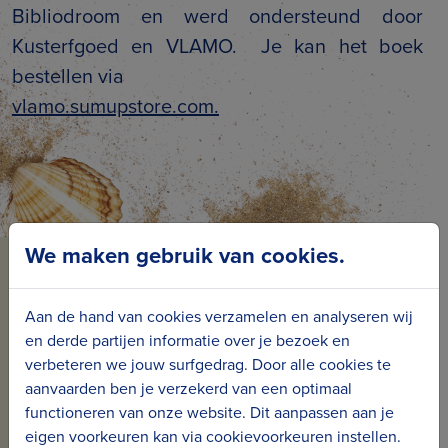
Bibliodroom en werd ondersteund door
Kusterfgoed en VLAMO. Je kan het boek
bestellen via
vlamo.sumupstore.com.
We maken gebruik van cookies.
BLIJF OP DE HOOGTE VAN
ONS NIEUWS
Aan de hand van cookies verzamelen en analyseren wij
en derde partijen informatie over je bezoek en
Schrijf je in voor onze nieuwsbrief en ontvang
verbeteren we jouw surfgedrag. Door alle cookies te
maandelijks nieuws en projecten in jouw mailbox.
aanvaarden ben je verzekerd van een optimaal
functioneren van onze website. Dit aanpassen aan je
Inschrijven voor de nieuwsbrief
eigen voorkeuren kan via cookievoorkeuren instellen.