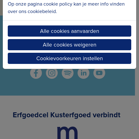
Op onze pagina cookie policy kan je meer info vinden
over ons cookiebeleid.
VOLG ONS VIA ONZE SOCIALS
Alle cookies aanvaarden
Wees meteen op de hoogte van het laatste nieuws
Alle cookies weigeren
en de nieuwe projecten.
Cookievoorkeuren instellen
Erfgoedcel Kusterfgoed verbindt