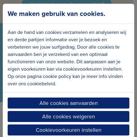
Inschrijven voor de nieuwsbrief
We maken gebruik van cookies.
Aan de hand van cookies verzamelen en analyseren wij
VOLG ONS VIA ONZE SOCIALS
en derde partijen informatie over je bezoek en
verbeteren we jouw surfgedrag. Door alle cookies te
Wees meteen op de hoogte van het laatste nieuws
aanvaarden ben je verzekerd van een optimaal
en de nieuwe projecten.
functioneren van onze website. Dit aanpassen aan je
eigen voorkeuren kan via cookievoorkeuren instellen.
Op onze pagina cookie policy kan je meer info vinden
over ons cookiebeleid.
Alle cookies aanvaarden
Alle cookies weigeren
Erfgoedcel Kusterfgoed verbindt
Cookievoorkeuren instellen