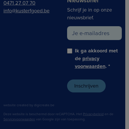
Nieuwsbrief
0471 27 07 70
Schrijf je in op onze
info@kusterfgoed.be
nieuwsbrief.
Ik ga akkoord met
de
privacy
voorwaarden
.
*
website created by digicreate.be
Deze website is beschermd door reCAPTCHA. Het
Privacybeleid
en de
Servicevoorwaarden
van Google zijn van toepassing.