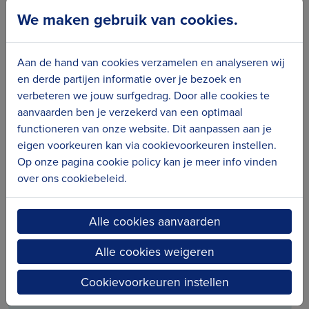
We maken gebruik van cookies.
Aan de hand van cookies verzamelen en analyseren wij
en derde partijen informatie over je bezoek en
verbeteren we jouw surfgedrag. Door alle cookies te
aanvaarden ben je verzekerd van een optimaal
Publicatie
functioneren van onze website. Dit aanpassen aan je
2022 - Erfgoeddag 'maakt school'
eigen voorkeuren kan via cookievoorkeuren instellen.
In het kader van Erfgoeddag 2022 over het
Op onze pagina cookie policy kan je meer info vinden
over ons cookiebeleid.
thema Maakt School maakte Erfgoedcel
Kusterfgoed een overkoepelende
programmabrochure van al de activiteiten in
Alle cookies aanvaarden
Middelkerke, Oostende, Bredene, De Haan en
Alle cookies weigeren
Blankenberge.
Cookievoorkeuren instellen
Download publicatie