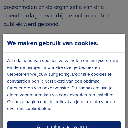
boerenmolen en de organisatie van drie
opendeurdagen waarbij de molen aan het
publiek werd getoond.
De werkgroep vindt het belangrijk om de
We maken gebruik van cookies.
molen en de maalderij niet louter als
een
industrieel-archeologische
objecten te
Aan de hand van cookies verzamelen en analyseren wij
beschouwen maar ze in te bedden in de
en derde partijen informatie over je bezoek en
ruimere
rurale geschiedenis van het dorp
verbeteren we jouw surfgedrag. Door alle cookies te
Leffinge
en de regio. Vandaar dat de
aanvaarden ben je verzekerd van een optimaal
werkgroep hoopt in de toekomst ook werk te
functioneren van onze website. Dit aanpassen aan je
eigen voorkeuren kan via cookievoorkeuren instellen.
maken van het verzamelen van
historische
Op onze pagina cookie policy kan je meer info vinden
documentatie en getuigenissen
over de
over ons cookiebeleid.
molen en de mensen die er woonden en
werkten. Ook de
agrarische geschiedenis
en
Alle cookies aanvaarden