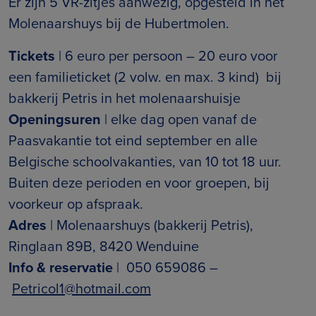
Er zijn 5 VR-zitjes aanwezig, opgesteld in het
Molenaarshuys bij de Hubertmolen.
Tickets
| 6 euro per persoon – 20 euro voor
een familieticket (2 volw. en max. 3 kind) bij
bakkerij Petris in het molenaarshuisje
Openingsuren
| elke dag open vanaf de
Paasvakantie tot eind september en alle
Belgische schoolvakanties, van 10 tot 18 uur.
Buiten deze perioden en voor groepen, bij
voorkeur op afspraak.
Adres
| Molenaarshuys (bakkerij Petris),
Ringlaan 89B, 8420 Wenduine
Info & reservatie
| 050 659086 –
Petricol1@hotmail.com