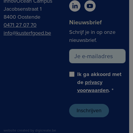
InnovOcean Campus
Jacobsenstraat 1
8400 Oostende
Nieuwsbrief
0471 27 07 70
Schrijf je in op onze
info@kusterfgoed.be
nieuwsbrief.
Ik ga akkoord met
de
privacy
voorwaarden
.
*
website created by digicreate.be