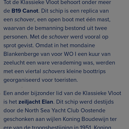
Tot de Klassieke Vloot behoort onder meer
de
B19 Canot
. Dit schip is een replica van
een
schover
, een open boot met één mast,
waarvan de bemanning bestond uit twee
personen. Met de
schover
werd vooral op
sprot gevist. Omdat in het mondaine
Blankenberge van voor WO I een kuur van
zeelucht een ware verademing was, werden
met een viertal
schovers
kleine boottrips
georganiseerd voor toeristen.
Een ander bijzonder lid van de Klassieke Vloot
is het
zeiljacht Elan
. Dit schip werd destijds
door de North Sea Yacht Club Oostende
geschonken aan wijlen Koning Boudewijn ter
ere van de troonsbestijging in 1951. Koning