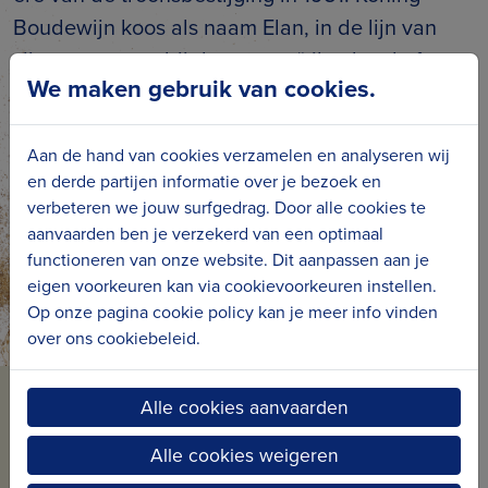
Boudewijn koos als naam Elan, in de lijn van
zijn totemnaam bij de scouts: “élan loyal of
We maken gebruik van cookies.
loyale eland”. De Elan behoort tot de
drakenklasse. Het jacht nam in 1960 deel aan
de Olympische Spelen in Rome. Tijdens deze
Aan de hand van cookies verzamelen en analyseren wij
en derde partijen informatie over je bezoek en
Spelen werd de Elan bemand door een crew
verbeteren we jouw surfgedrag. Door alle cookies te
van de Belgische Zeemacht.
aanvaarden ben je verzekerd van een optimaal
functioneren van onze website. Dit aanpassen aan je
eigen voorkeuren kan via cookievoorkeuren instellen.
Op onze pagina cookie policy kan je meer info vinden
over ons cookiebeleid.
Alle cookies aanvaarden
BLIJF OP DE HOOGTE VAN
ONS NIEUWS
Alle cookies weigeren