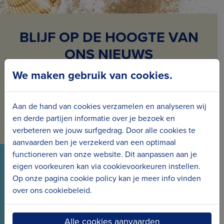
BLIJF OP DE HOOGTE VAN
ONS NIEUWS
We maken gebruik van cookies.
Schrijf je in voor onze nieuwsbrief en ontvang
maandelijks nieuws en projecten in jouw mailbox.
Aan de hand van cookies verzamelen en analyseren wij
Inschrijven voor de nieuwsbrief
en derde partijen informatie over je bezoek en
verbeteren we jouw surfgedrag. Door alle cookies te
aanvaarden ben je verzekerd van een optimaal
functioneren van onze website. Dit aanpassen aan je
VOLG ONS VIA ONZE SOCIALS
eigen voorkeuren kan via cookievoorkeuren instellen.
Op onze pagina cookie policy kan je meer info vinden
Wees meteen op de hoogte van het laatste nieuws
over ons cookiebeleid.
en de nieuwe projecten.
Alle cookies aanvaarden