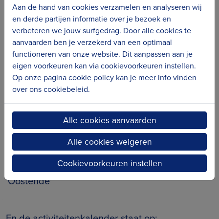
workshops en optredens. Deze activiteit gaat
Aan de hand van cookies verzamelen en analyseren wij
meestal door in het najaar. Hou de website
en derde partijen informatie over je bezoek en
verbeteren we jouw surfgedrag. Door alle cookies te
van FMDO in de gaten voor meer info.
aanvaarden ben je verzekerd van een optimaal
functioneren van onze website. Dit aanpassen aan je
eigen voorkeuren kan via cookievoorkeuren instellen.
FMDO werkt ook mee aan evenementen zoals
Op onze pagina cookie policy kan je meer info vinden
over ons cookiebeleid.
Theater Aan Zee, de Paulusfeesten,
en meer.
Alle cookies aanvaarden
Een overzicht van alle projecten in Oostende
Alle cookies weigeren
vind je op:
Cookievoorkeuren instellen
www.fmdo.be/category/projecten
-> ga naar
'Oostende'
En de activiteitenkalender staat op: