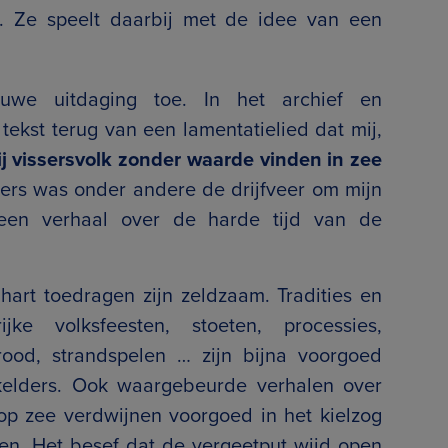
. Ze speelt daarbij met de idee van een
we uitdaging toe. In het archief en
tekst terug van een lamentatielied dat mij,
j vissersvolk zonder waarde vinden in zee
sers was onder andere de drijfveer om mijn
 een verhaal over de harde tijd van de
rt toedragen zijn zeldzaam. Tradities en
ijke volksfeesten, stoeten, processies,
rood, strandspelen … zijn bijna voorgoed
kelders. Ook waargebeurde verhalen over
p zee verdwijnen voorgoed in het kielzog
ten. Het besef dat de vergeetput wijd open