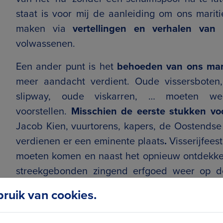
staat is voor mij de aanleiding om ons marit
maken via
vertellingen en verhalen van
volwassenen.
Een ander punt is het
behoeden van ons mar
meer aandacht verdient. Oude vissersboten,
slipway, oude viskarren, … moeten w
voorstellen.
Misschien de eerste stukken v
Jacob Kien, vuurtorens, kapers, de Oostends
verdienen er een eminente plaats
.
Visserijfees
moeten komen en naast het opnieuw ontdekke
streekgebonden zingend erfgoed weer op 
Samenwerking met cultuur en toerisme kan een
uik van cookies.