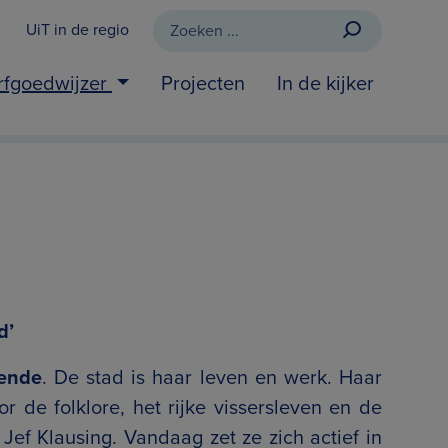
UiT in de regio
rfgoedwijzer
Projecten
In de kijker
d’
ende
. De stad is haar leven en werk. Haar
r de folklore, het rijke vissersleven en de
ef Klausing. Vandaag zet ze zich actief in