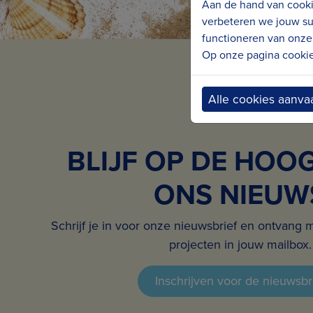
Aan de hand van cooki
verbeteren we jouw su
functioneren van onze 
Op onze pagina cookie 
Alle cookies aanva
BLIJF OP DE HOO
ONS NIEUW
Schrijf je in voor onze nieuwsbrief en ontvang 
projecten in jouw mailbox.
Inschrijven voor de nieuwsbr