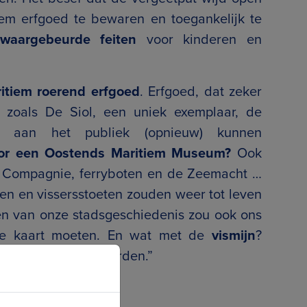
iem erfgoed te bewaren en toegankelijk te
 waargebeurde feiten
voor kinderen en
itiem roerend erfgoed
. Erfgoed, dat zeker
 zoals De Siol, een uniek exemplaar, de
e aan het publiek (opnieuw) kunnen
oor een Oostends Maritiem Museum?
Ook
e Compagnie, ferryboten en de Zeemacht …
ten en vissersstoeten zouden weer tot leven
n van onze stadsgeschiedenis zou ook ons
de kaart moeten. En wat met de
vismijn
?
 win-win plaatje worden.”