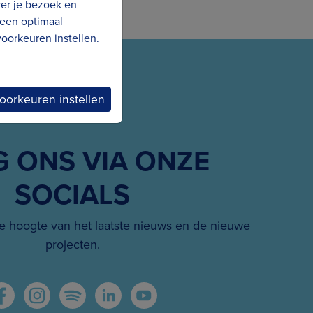
ver je bezoek en
 een optimaal
oorkeuren instellen.
oorkeuren instellen
G ONS VIA ONZE
SOCIALS
 hoogte van het laatste nieuws en de nieuwe
projecten.