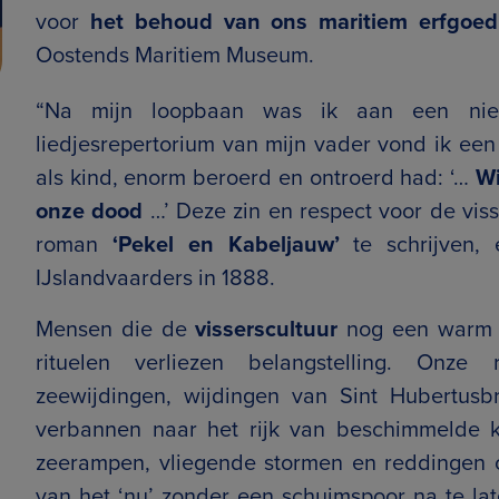
voor
het behoud van ons maritiem erfgoed
Oostends Maritiem Museum.
“Na mijn loopbaan was ik aan een nieu
liedjesrepertorium van mijn vader vond ik een 
als kind, enorm beroerd en ontroerd had: ‘…
Wi
onze dood
…’ Deze zin en respect voor de vis
roman
‘Pekel en Kabeljauw’
te schrijven,
IJslandvaarders in 1888.
Mensen die de
visserscultuur
nog een warm ha
rituelen verliezen belangstelling. Onze r
zeewijdingen, wijdingen van Sint Hubertusb
verbannen naar het rijk van beschimmelde 
zeerampen, vliegende stormen en reddingen o
van het ‘nu’ zonder een schuimspoor na te la