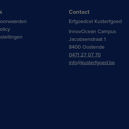
k
Contact
voorwaarden
Erfgoedcel Kusterfgoed
olicy
InnovOcean Campus
stellingen
Jacobsenstraat 1
8400 Oostende
0471 27 07 70
info@kusterfgoed.be