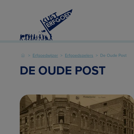
Erfgoedwijzer
Erfgoedspelers
De Oude Post
DE OUDE POST