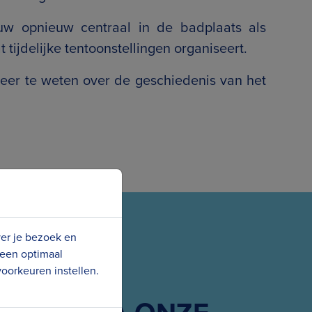
uw opnieuw centraal in de badplaats als
tijdelijke tentoonstellingen organiseert.
er te weten over de geschiedenis van het
ver je bezoek en
 een optimaal
oorkeuren instellen.