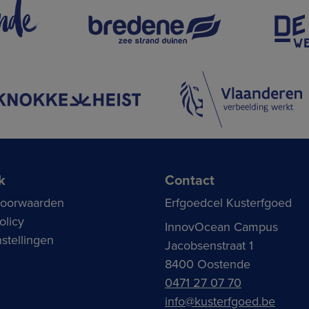
k
Contact
voorwaarden
Erfgoedcel Kusterfgoed
olicy
InnovOcean Campus
stellingen
Jacobsenstraat 1
8400 Oostende
0471 27 07 70
info@kusterfgoed.be