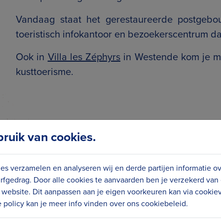
Vandaag staat het gerestaureerde postgebo
toeristisch infokantoor en bezoekerscentrum dat 
Ook in
Villa les Zéphyrs
in Westende kom je me
kusttoerisme.
uik van cookies.
es verzamelen en analyseren wij en derde partijen informatie o
rfgedrag. Door alle cookies te aanvaarden ben je verzekerd van
website. Dit aanpassen aan je eigen voorkeuren kan via cookiev
policy kan je meer info vinden over ons cookiebeleid.