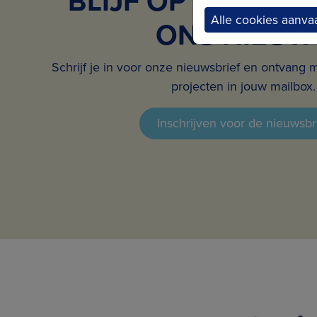
BLIJF OP DE HOO
Alle cookies aanva
ONS NIEUW
Schrijf je in voor onze nieuwsbrief en ontvang 
projecten in jouw mailbox.
Inschrijven voor de nieuwsbr