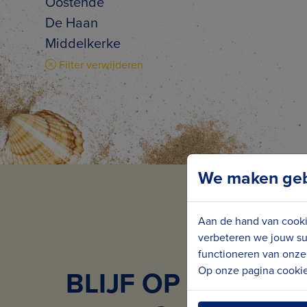
Oostende
De Haan
Middelkerke
Filter verwijderen
We maken gebr
Aan de hand van cooki
verbeteren we jouw su
functioneren van onze 
Op onze pagina cookie 
BLIJF OP DE HOO