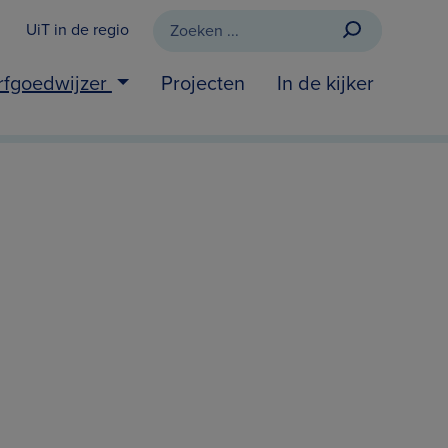
UiT in de regio
rfgoedwijzer
Projecten
In de kijker