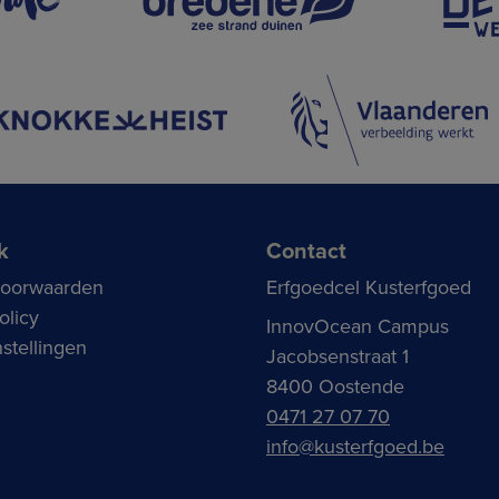
k
Contact
voorwaarden
Erfgoedcel Kusterfgoed
olicy
InnovOcean Campus
stellingen
Jacobsenstraat 1
8400 Oostende
0471 27 07 70
info@kusterfgoed.be