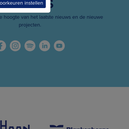
SOCIALS
oorkeuren instellen
 hoogte van het laatste nieuws en de nieuwe
projecten.