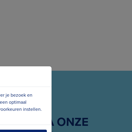
ver je bezoek en
 een optimaal
oorkeuren instellen.
G ONS VIA ONZE