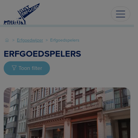
Erfgoedwijzer
Erfgoedspelers
ERFGOEDSPELERS
Toon filter