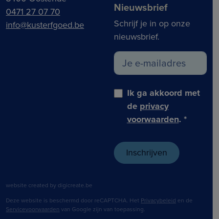
Nieuwsbrief
0471 27 07 70
Schrijf je in op onze
info@kusterfgoed.be
nieuwsbrief.
Ik ga akkoord met
de
privacy
voorwaarden
.
*
website created by digicreate.be
Deze website is beschermd door reCAPTCHA. Het
Privacybeleid
en de
Servicevoorwaarden
van Google zijn van toepassing.