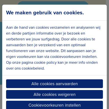
Inschrijven voor de nieuwsbrief
We maken gebruik van cookies.
Aan de hand van cookies verzamelen en analyseren wij
VOLG ONS VIA ONZE SOCIALS
en derde partijen informatie over je bezoek en
verbeteren we jouw surfgedrag. Door alle cookies te
Wees meteen op de hoogte van het laatste nieuws
aanvaarden ben je verzekerd van een optimaal
en de nieuwe projecten.
functioneren van onze website. Dit aanpassen aan je
eigen voorkeuren kan via cookievoorkeuren instellen.
Op onze pagina cookie policy kan je meer info vinden
over ons cookiebeleid.
Alle cookies aanvaarden
Alle cookies weigeren
Erfgoedcel Kusterfgoed verbindt
Cookievoorkeuren instellen