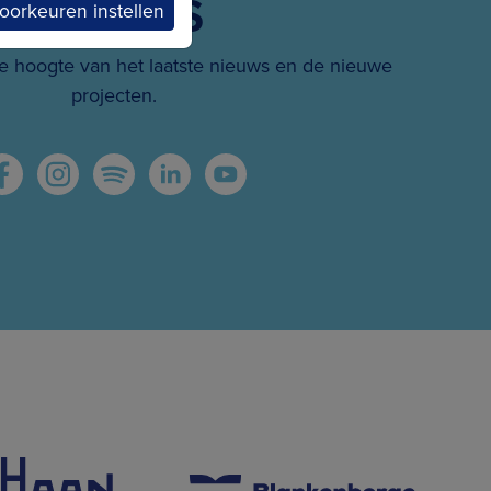
SOCIALS
oorkeuren instellen
 hoogte van het laatste nieuws en de nieuwe
projecten.