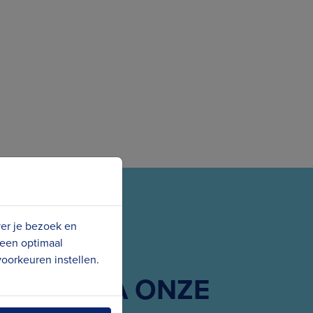
ver je bezoek en
 een optimaal
oorkeuren instellen.
G ONS VIA ONZE