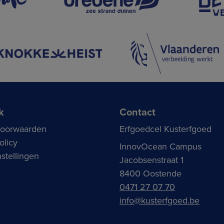
k
Contact
voorwaarden
Erfgoedcel Kusterfgoed
olicy
InnovOcean Campus
stellingen
Jacobsenstraat 1
8400 Oostende
0471 27 07 70
info@kusterfgoed.be