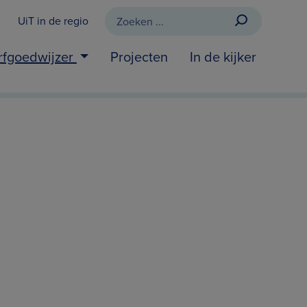
UiT in de regio
rfgoedwijzer
Projecten
In de kijker