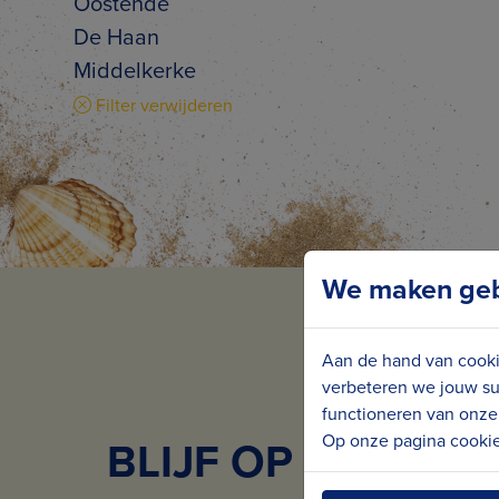
Oostende
De Haan
Middelkerke
Filter verwijderen
We maken gebr
Aan de hand van cooki
verbeteren we jouw su
functioneren van onze 
Op onze pagina cookie 
BLIJF OP DE HOO