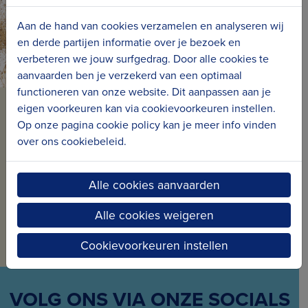
Aan de hand van cookies verzamelen en analyseren wij
en derde partijen informatie over je bezoek en
verbeteren we jouw surfgedrag. Door alle cookies te
aanvaarden ben je verzekerd van een optimaal
functioneren van onze website. Dit aanpassen aan je
eigen voorkeuren kan via cookievoorkeuren instellen.
BLIJF OP DE HOOGTE VAN
Op onze pagina cookie policy kan je meer info vinden
ONS NIEUWS
over ons cookiebeleid.
Schrijf je in voor onze nieuwsbrief en ontvang
Alle cookies aanvaarden
maandelijks nieuws en projecten in jouw mailbox.
Alle cookies weigeren
Inschrijven voor de nieuwsbrief
Cookievoorkeuren instellen
VOLG ONS VIA ONZE SOCIALS