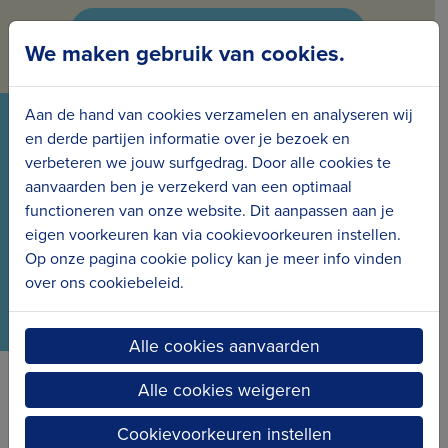
Inschrijven voor de nieuwsbrief
We maken gebruik van cookies.
Aan de hand van cookies verzamelen en analyseren wij
VOLG ONS VIA ONZE SOCIALS
en derde partijen informatie over je bezoek en
verbeteren we jouw surfgedrag. Door alle cookies te
Wees meteen op de hoogte van het laatste nieuws
aanvaarden ben je verzekerd van een optimaal
en de nieuwe projecten.
functioneren van onze website. Dit aanpassen aan je
eigen voorkeuren kan via cookievoorkeuren instellen.
Op onze pagina cookie policy kan je meer info vinden
over ons cookiebeleid.
Alle cookies aanvaarden
Alle cookies weigeren
Erfgoedcel Kusterfgoed verbindt
Cookievoorkeuren instellen