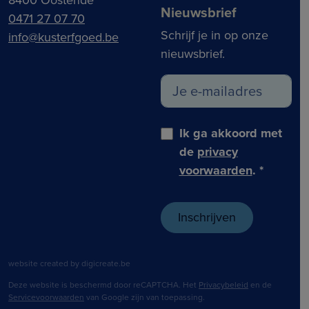
8400 Oostende
Nieuwsbrief
0471 27 07 70
Schrijf je in op onze
info@kusterfgoed.be
nieuwsbrief.
Ik ga akkoord met
de
privacy
voorwaarden
.
*
website created by digicreate.be
Deze website is beschermd door reCAPTCHA. Het
Privacybeleid
en de
Servicevoorwaarden
van Google zijn van toepassing.