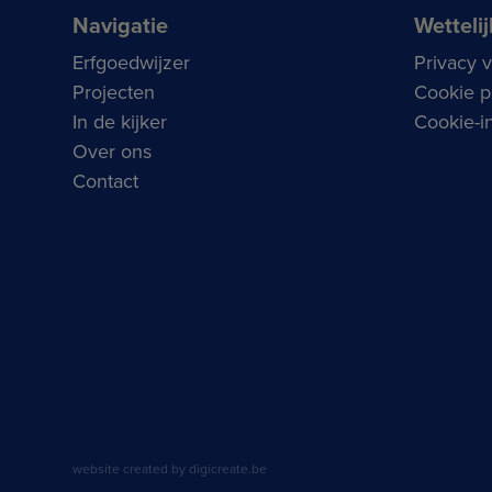
Navigatie
Wettelij
Erfgoedwijzer
Privacy 
Projecten
Cookie p
In de kijker
Cookie-in
Over ons
Contact
website created by digicreate.be