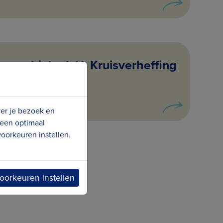
parochiekerk H. Kruisverheffing
duine)
ver je bezoek en
 een optimaal
oorkeuren instellen.
oorkeuren instellen