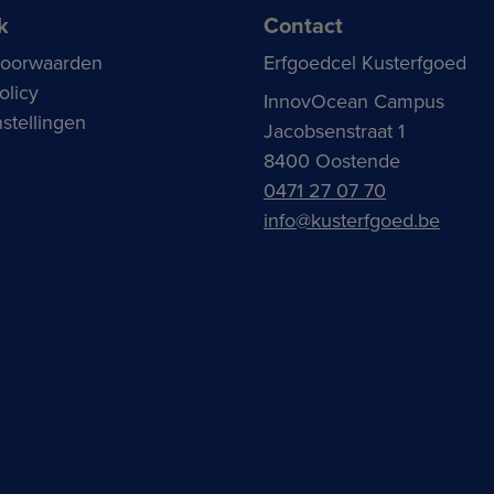
k
Contact
voorwaarden
Erfgoedcel Kusterfgoed
olicy
InnovOcean Campus
stellingen
Jacobsenstraat 1
8400 Oostende
0471 27 07 70
info@kusterfgoed.be