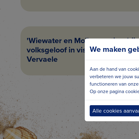
'Wiewater en Mollenpootjes: bij
We maken gebr
volksgeloof in visserij en landbo
Vervaele
Aan de hand van cooki
verbeteren we jouw su
functioneren van onze 
Op onze pagina cookie 
Alle cookies aanva