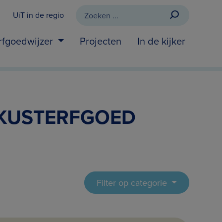
UiT in de regio
rfgoedwijzer
Projecten
In de kijker
 KUSTERFGOED
Filter op categorie