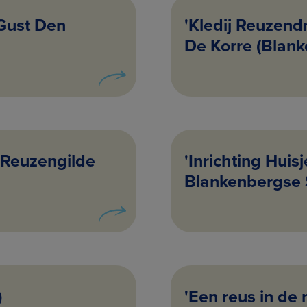
 Gust Den
'Kledij Reuzendr
De Korre (Blan
 Reuzengilde
'Inrichting Huis
Blankenbergse 
)
'Een reus in de