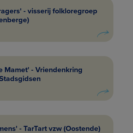
agers' - visserij folkloregroep
kenberge)
je Mamet' - Vriendenkring
Stadsgidsen
 mens' - TarTart vzw (Oostende)