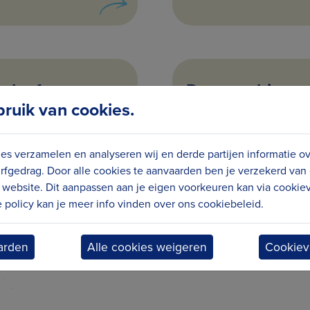
geloof en
De parochie en 
uik van cookies.
uw' - Katrien
- Paul Top (Wen
es verzamelen en analyseren wij en derde partijen informatie o
rfgedrag. Door alle cookies te aanvaarden ben je verzekerd van
website. Dit aanpassen aan je eigen voorkeuren kan via cookiev
policy kan je meer info vinden over ons cookiebeleid.
Pagina 1 van 4
arden
Alle cookies weigeren
Cookiev