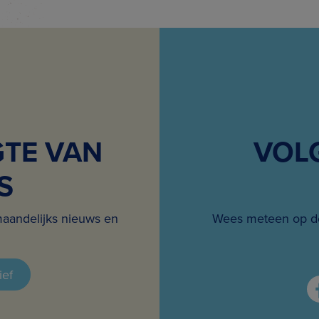
GTE VAN
VOL
S
maandelijks nieuws en
Wees meteen op de
ief