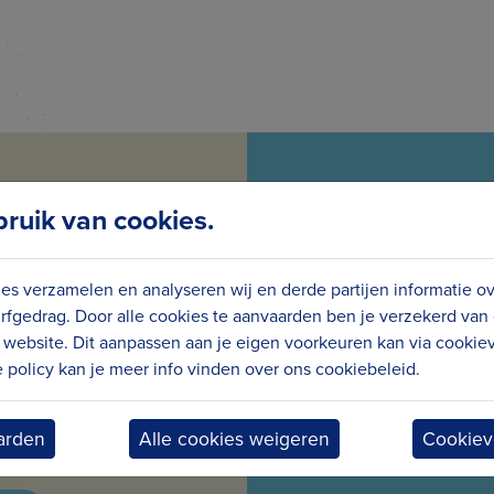
uik van cookies.
es verzamelen en analyseren wij en derde partijen informatie o
GTE VAN
VOL
rfgedrag. Door alle cookies te aanvaarden ben je verzekerd van
website. Dit aanpassen aan je eigen voorkeuren kan via cookiev
S
policy kan je meer info vinden over ons cookiebeleid.
maandelijks nieuws en
Wees meteen op de
arden
Alle cookies weigeren
Cookiev