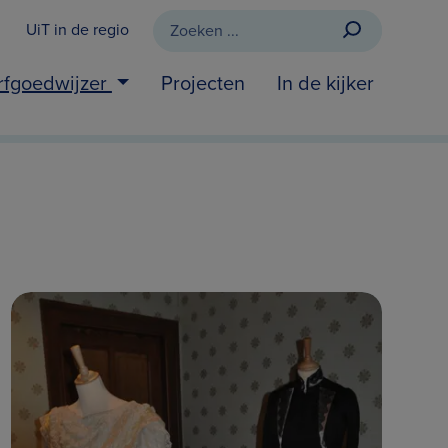
UiT in de regio
rfgoedwijzer
Projecten
In de kijker