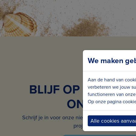
We maken gebr
Aan de hand van cooki
BLIJF OP DE HOO
verbeteren we jouw su
functioneren van onze 
ONS NIEUW
Op onze pagina cookie 
Schrijf je in voor onze nieuwsbrief en ontvang 
Alle cookies aanva
projecten in jouw mailbox.