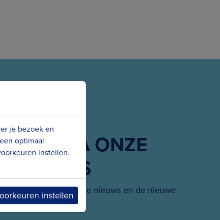
ver je bezoek en
G ONS VIA ONZE
 een optimaal
oorkeuren instellen.
SOCIALS
 hoogte van het laatste nieuws en de nieuwe
oorkeuren instellen
projecten.